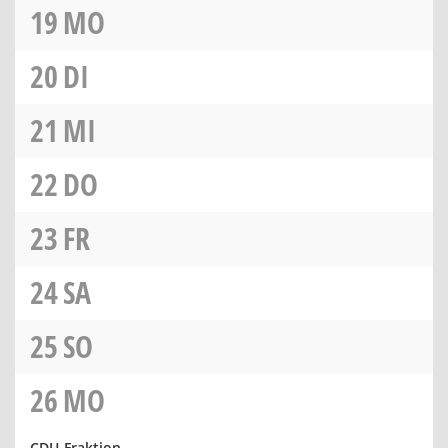
19
MO
20
DI
21
MI
22
DO
23
FR
24
SA
25
SO
26
MO
CDU-Fraktion