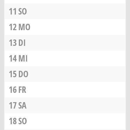
11
SO
12
MO
13
DI
14
MI
15
DO
16
FR
17
SA
18
SO