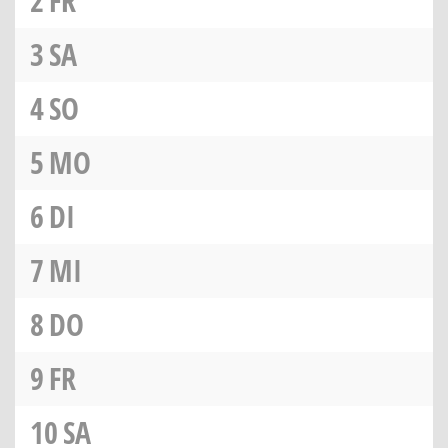
2
FR
3
SA
4
SO
5
MO
6
DI
7
MI
8
DO
9
FR
10
SA