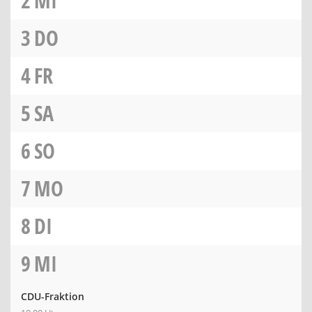
2
MI
3
DO
4
FR
5
SA
6
SO
7
MO
8
DI
9
MI
CDU-Fraktion