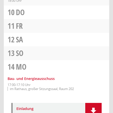
18:00 Uhr
10
DO
11
FR
12
SA
13
SO
14
MO
Bau- und Energieausschuss
17:00-17:10 Uhr
im Rathaus, großer Sitzungssaal, Raum 202
Einladung