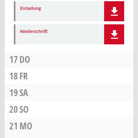
Einladung
Niederschrift
17
DO
18
FR
19
SA
20
SO
21
MO