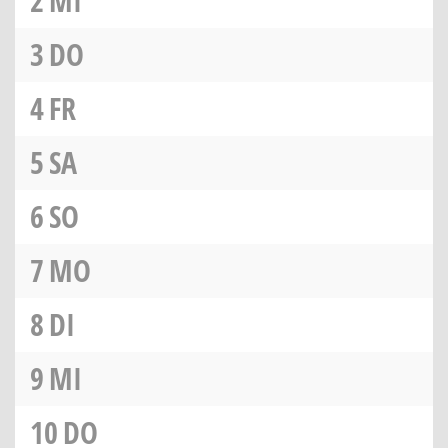
2
MI
3
DO
4
FR
5
SA
6
SO
7
MO
8
DI
9
MI
10
DO