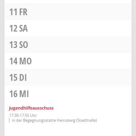
11
FR
12
SA
13
SO
14
MO
15
DI
16
MI
Jugendhilfeausschuss
17:30-17:55 Uhr
in der Begegnungsstätte Heinsberg (Stadthalle)