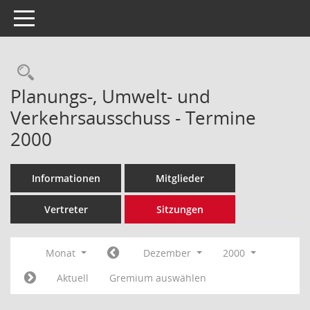
Toggle navigation
Rechercheauswahl
Planungs-, Umwelt- und
Verkehrsausschuss - Termine
2000
Informationen
Mitglieder
Vertreter
Sitzungen
Monat
Dezember
2000
Aktuell
Gremium auswählen