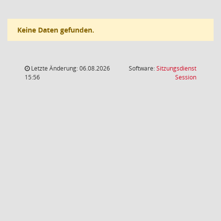
Keine Daten gefunden.
Letzte Änderung: 06.08.2026
Software:
Sitzungsdienst
(Wird in
15:56
Session