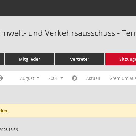
Umwelt- und Verkehrsausschuss - Te
Mitglieder
Vertreter
Sitzung
August
2001
Aktuell
Gremium au
den.
2026 15:56