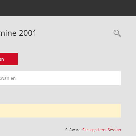
rmine 2001
Rec
en
swählen
(Wird in
Software:
Sitzungsdienst
Session