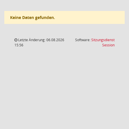
Keine Daten gefunden.
Letzte Änderung: 06.08.2026
Software:
Sitzungsdienst
(Wird in
15:56
Session