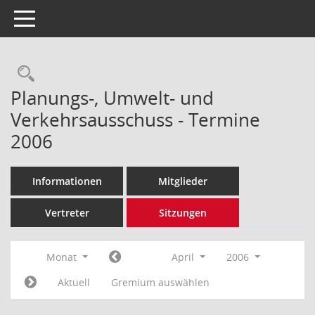
Toggle navigation
Rechercheauswahl
Planungs-, Umwelt- und
Verkehrsausschuss - Termine
2006
Informationen
Mitglieder
Vertreter
Sitzungen
Monat
April
2006
Aktuell
Gremium auswählen