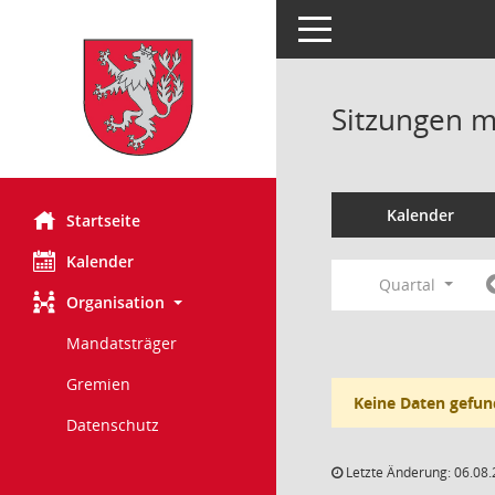
Toggle navigation
Sitzungen mi
Kalender
Startseite
Kalender
Quartal
Organisation
Mandatsträger
Gremien
Keine Daten gefun
Datenschutz
Letzte Änderung: 06.08.