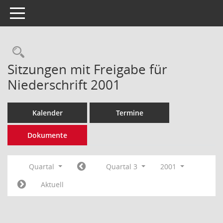
Toggle navigation
Rechercheauswahl
Sitzungen mit Freigabe für
Niederschrift 2001
Kalender
Termine
Dokumente
Quartal
Quartal 3
2001
Aktuell