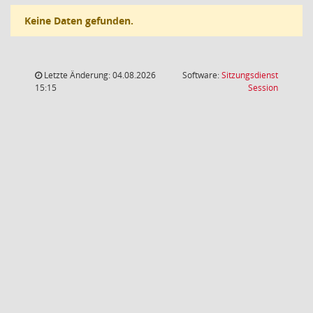
Keine Daten gefunden.
Letzte Änderung: 04.08.2026
Software:
Sitzungsdienst
(Wird in
15:15
Session