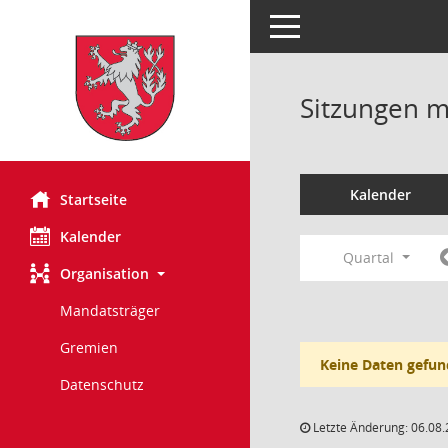
Toggle navigation
Sitzungen mi
Kalender
Startseite
Kalender
Quartal
Organisation
Mandatsträger
Gremien
Keine Daten gefun
Datenschutz
Letzte Änderung: 06.08.