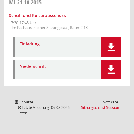
MI
21.10.2015
Schul- und Kulturausschuss
17:30-17:45 Uhr
im Rathaus, kleiner Sitzungssaal, Raum 213
Einladung
Niederschrift
12 Sätze
Software:
(Wird in
Letzte Änderung: 06.08.2026
Sitzungsdienst
Session
15:56