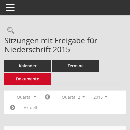
Toggle navigation
Rechercheauswahl
Sitzungen mit Freigabe für
Niederschrift 2015
Kalender
Termine
Dokumente
Quartal
Quartal 2
2015
Aktuell