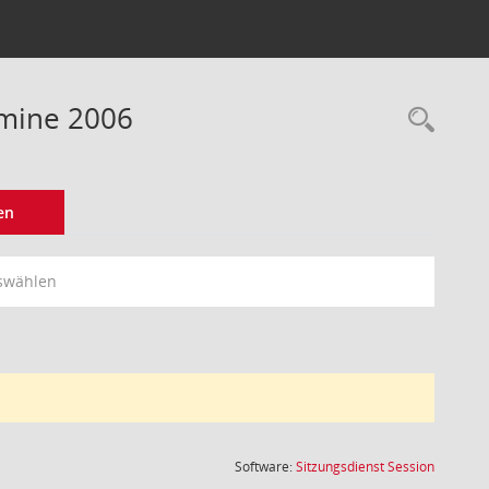
rmine 2006
Rec
en
swählen
(Wird in
Software:
Sitzungsdienst
Session