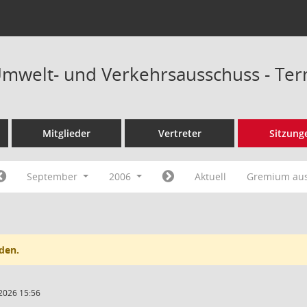
Umwelt- und Verkehrsausschuss - Te
Mitglieder
Vertreter
Sitzung
September
2006
Aktuell
Gremium au
den.
2026 15:56