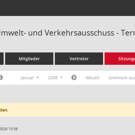
Umwelt- und Verkehrsausschuss - Te
Mitglieder
Vertreter
Sitzung
Januar
2008
Aktuell
Gremium au
den.
2026 15:56