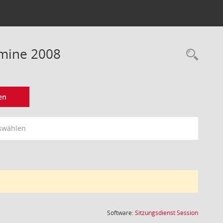
rmine 2008
Rec
en
swählen
(Wird in
Software:
Sitzungsdienst
Session