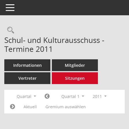
Toggle navigation
Rechercheauswahl
Schul- und Kulturausschuss -
Termine 2011
Informationen
Mitglieder
Vertreter
Sitzungen
Quartal
Quartal 1
2011
Aktuell
Gremium auswählen