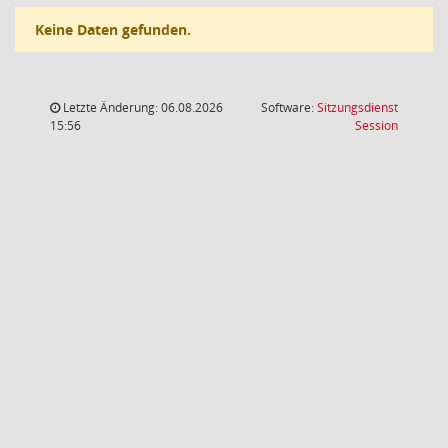
Keine Daten gefunden.
Letzte Änderung: 06.08.2026
Software:
Sitzungsdienst
(Wird in
15:56
Session