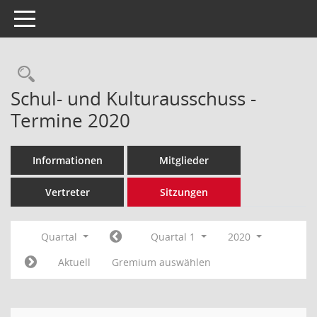
Toggle navigation
Rechercheauswahl
Schul- und Kulturausschuss -
Termine 2020
Informationen
Mitglieder
Vertreter
Sitzungen
Quartal
Quartal 1
2020
Aktuell
Gremium auswählen