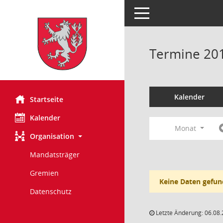
Toggle navigation
Termine 20
Kalender
Startseite
Kalender
Monat
Organisation
Mandatsträger
Gremien
Keine Daten gefun
Datenschutz
Letzte Änderung: 06.08.