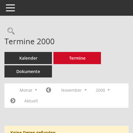
Toggle navigation
Rechercheauswahl
Termine 2000
Kalender
Termine
Dokumente
Monat
November
2000
Aktuell
Keine Daten gefunden.