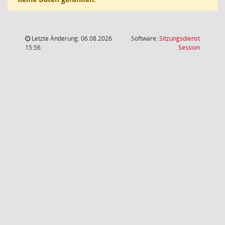
Letzte Änderung: 06.08.2026
Software:
Sitzungsdienst
(Wird in
15:56
Session