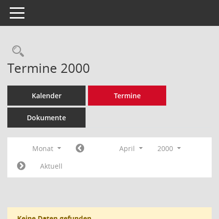
Toggle navigation
Rechercheauswahl
Termine 2000
Kalender
Termine
Dokumente
Monat
April
2000
Aktuell
Keine Daten gefunden.