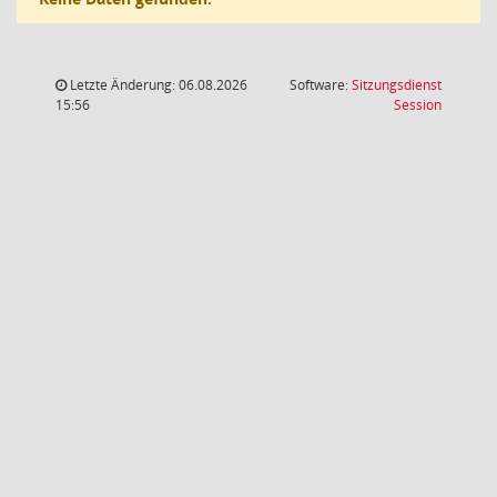
Letzte Änderung: 06.08.2026
Software:
Sitzungsdienst
(Wird in
15:56
Session