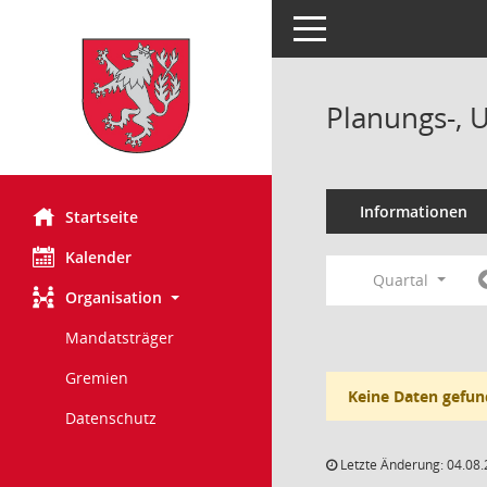
Toggle navigation
Planungs-, 
Informationen
Startseite
Kalender
Quartal
Organisation
Mandatsträger
Gremien
Keine Daten gefun
Datenschutz
Letzte Änderung: 04.08.