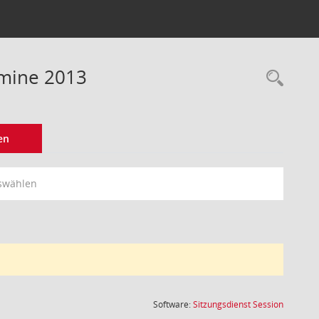
rmine 2013
Rec
en
swählen
(Wird in
Software:
Sitzungsdienst
Session