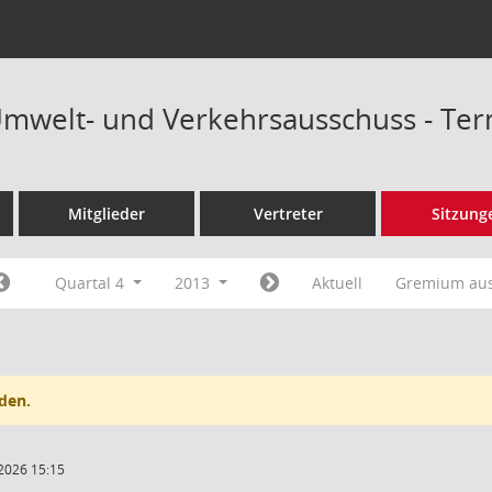
Umwelt- und Verkehrsausschuss - Te
Mitglieder
Vertreter
Sitzung
Quartal 4
2013
Aktuell
Gremium au
den.
2026 15:15