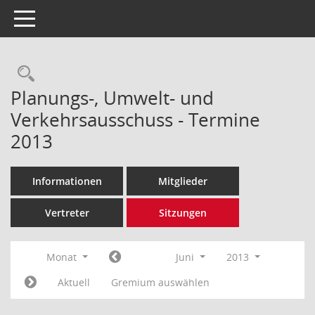
Toggle navigation
Rechercheauswahl
Planungs-, Umwelt- und
Verkehrsausschuss - Termine
2013
Informationen
Mitglieder
Vertreter
Sitzungen
Monat
Juni
2013
Aktuell
Gremium auswählen