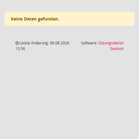
Keine Daten gefunden.
Letzte Änderung: 06.08.2026
Software:
Sitzungsdienst
(Wird in
15:56
Session