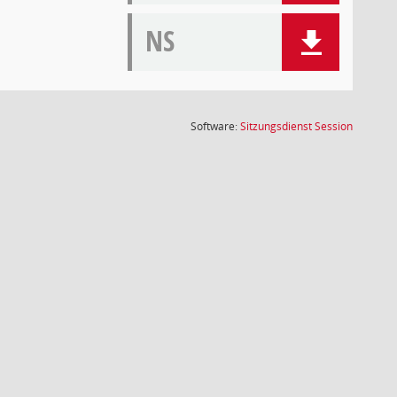
NS
(Wird in
Software:
Sitzungsdienst
Session