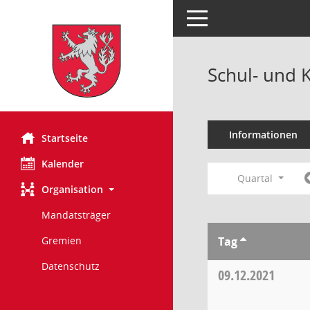
Toggle navigation
Schul- und 
Informationen
Startseite
Kalender
Quartal
Organisation
Mandatsträger
Tag
Gremien
Datenschutz
09.12.2021