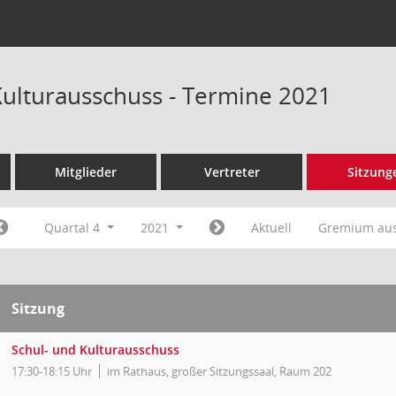
Kulturausschuss - Termine 2021
Mitglieder
Vertreter
Sitzung
Quartal 4
2021
Aktuell
Gremium au
Sitzung
Schul- und Kulturausschuss
17:30-18:15 Uhr
im Rathaus, großer Sitzungssaal, Raum 202