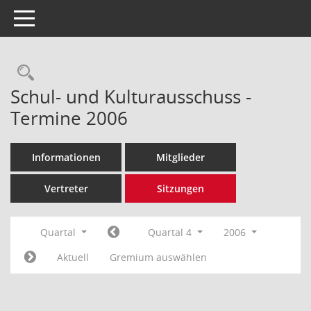
Toggle navigation
Rechercheauswahl
Schul- und Kulturausschuss -
Termine 2006
Informationen
Mitglieder
Vertreter
Sitzungen
Quartal
Quartal 4
2006
Aktuell
Gremium auswählen