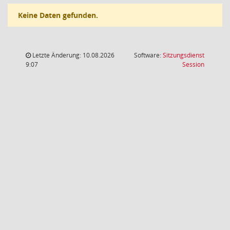
Keine Daten gefunden.
Letzte Änderung: 10.08.2026
Software:
Sitzungsdienst
(Wird in
9:07
Session