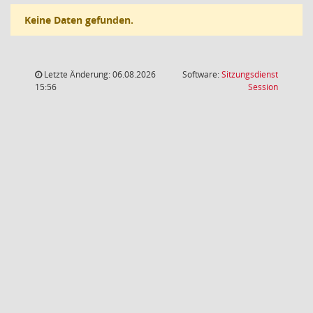
Keine Daten gefunden.
Letzte Änderung: 06.08.2026
Software:
Sitzungsdienst
(Wird in
15:56
Session