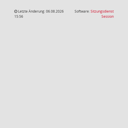
Letzte Änderung: 06.08.2026
Software:
Sitzungsdienst
(Wird in
15:56
Session