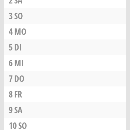
2
SA
3
SO
4
MO
5
DI
6
MI
7
DO
8
FR
9
SA
10
SO