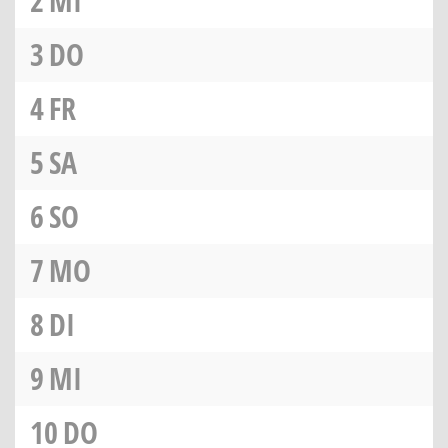
2
MI
3
DO
4
FR
5
SA
6
SO
7
MO
8
DI
9
MI
10
DO