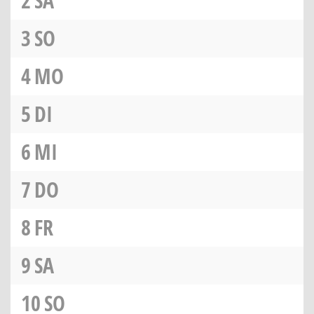
2
SA
3
SO
4
MO
5
DI
6
MI
7
DO
8
FR
9
SA
10
SO