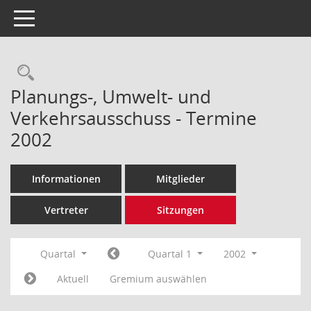
Toggle navigation
Rechercheauswahl
Planungs-, Umwelt- und
Verkehrsausschuss - Termine
2002
Informationen
Mitglieder
Vertreter
Sitzungen
Quartal
Quartal 1
2002
Aktuell
Gremium auswählen