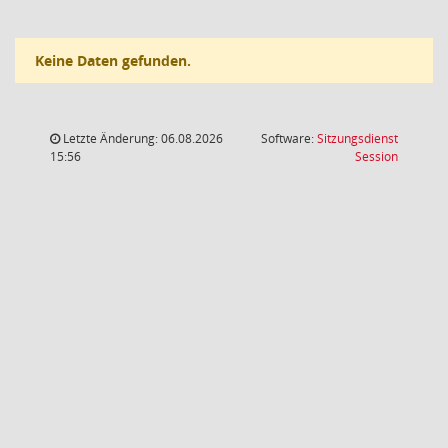
Keine Daten gefunden.
Letzte Änderung: 06.08.2026
Software:
Sitzungsdienst
(Wird in
15:56
Session