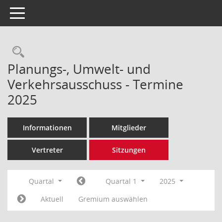
Toggle navigation
Rechercheauswahl
Planungs-, Umwelt- und
Verkehrsausschuss - Termine
2025
Informationen
Mitglieder
Vertreter
Sitzungen
Quartal
Quartal 1
2025
Aktuell
Gremium auswählen