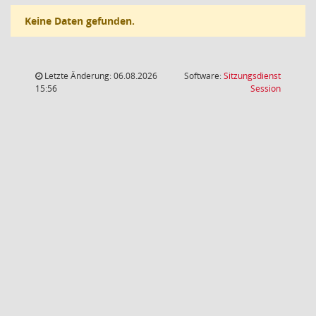
Keine Daten gefunden.
Letzte Änderung: 06.08.2026
Software:
Sitzungsdienst
(Wird in
15:56
Session