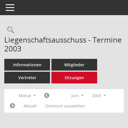
Toggle navigation
Rechercheauswahl
Liegenschaftsausschuss - Termine
2003
Informationen
Mitglieder
Vertreter
Sitzungen
Monat
Juni
2003
Aktuell
Gremium auswählen