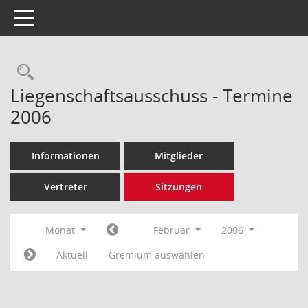
Toggle navigation
Rechercheauswahl
Liegenschaftsausschuss - Termine
2006
Informationen
Mitglieder
Vertreter
Sitzungen
Monat
Februar
2006
Aktuell
Gremium auswählen