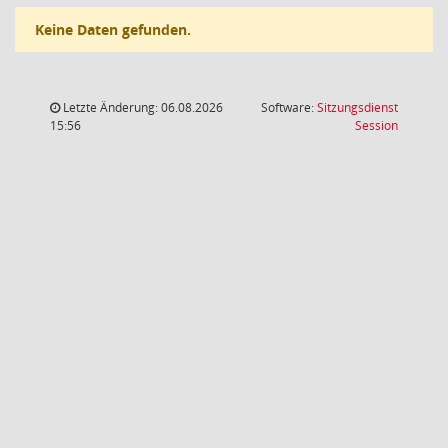
Keine Daten gefunden.
Letzte Änderung: 06.08.2026
Software:
Sitzungsdienst
(Wird in
15:56
Session