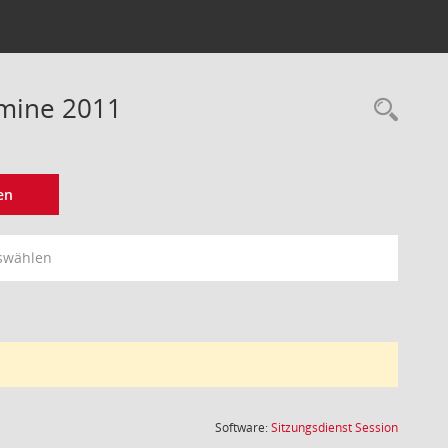
rmine 2011
Rec
en
swählen
(Wird in
Software:
Sitzungsdienst
Session