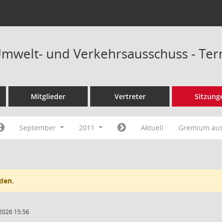
Umwelt- und Verkehrsausschuss - Te
Mitglieder
Vertreter
Sitzung
September
2011
Aktuell
Gremium au
den.
2026 15:56