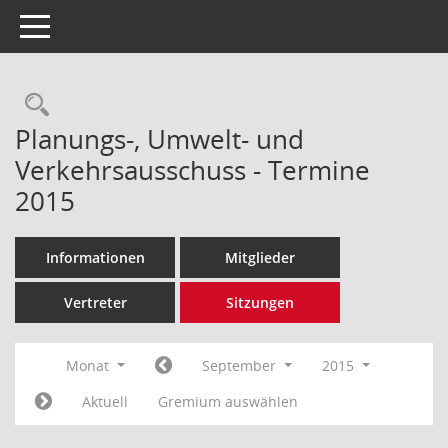
Toggle navigation
Rechercheauswahl
Planungs-, Umwelt- und
Verkehrsausschuss - Termine
2015
Informationen
Mitglieder
Vertreter
Sitzungen
Monat
September
2015
Aktuell
Gremium auswählen