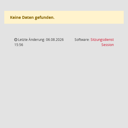
Keine Daten gefunden.
Letzte Änderung: 06.08.2026
Software:
Sitzungsdienst
(Wird in
15:56
Session