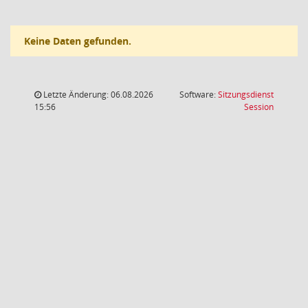
Keine Daten gefunden.
Letzte Änderung: 06.08.2026
Software:
Sitzungsdienst
(Wird in
15:56
Session