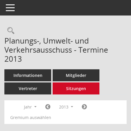
Toggle navigation
Rechercheauswahl
Planungs-, Umwelt- und
Verkehrsausschuss - Termine
2013
Informationen
Mitglieder
Vertreter
Sitzungen
Jahr
2013
Gremium auswählen