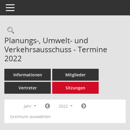
Toggle navigation
Rechercheauswahl
Planungs-, Umwelt- und
Verkehrsausschuss - Termine
2022
Informationen
Mitglieder
Vertreter
Sitzungen
Jahr
2022
Gremium auswählen