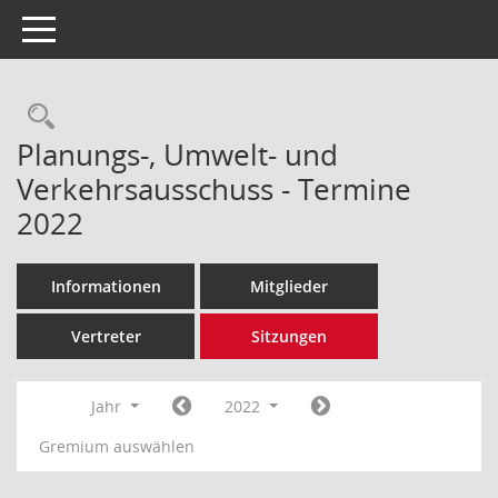
Toggle navigation
Rechercheauswahl
Planungs-, Umwelt- und
Verkehrsausschuss - Termine
2022
Informationen
Mitglieder
Vertreter
Sitzungen
Jahr
2022
Gremium auswählen