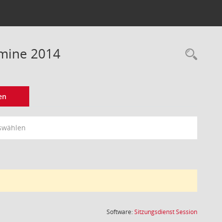
rmine 2014
Rec
en
swählen
(Wird in
Software:
Sitzungsdienst
Session