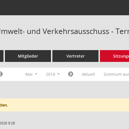
Umwelt- und Verkehrsausschuss - Te
Mitglieder
Vertreter
Sitzung
Mai
2014
Aktuell
Gremium au
den.
2026 9:28