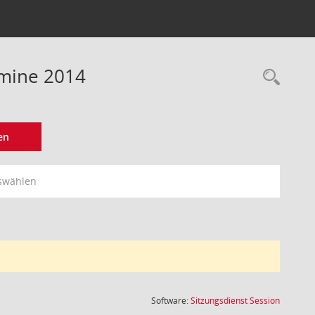
rmine 2014
Rec
en
swählen
(Wird in
Software:
Sitzungsdienst
Session