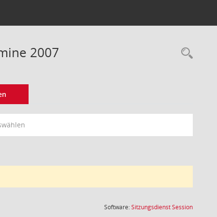
rmine 2007
Rec
en
swählen
(Wird in
Software:
Sitzungsdienst
Session