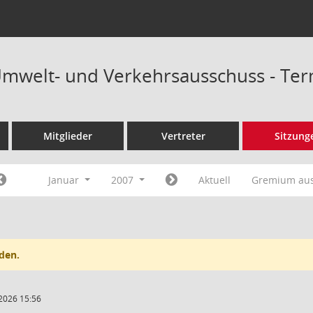
Umwelt- und Verkehrsausschuss - Te
Mitglieder
Vertreter
Sitzung
Januar
2007
Aktuell
Gremium au
den.
2026 15:56