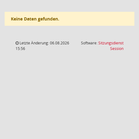
Keine Daten gefunden.
Letzte Änderung: 06.08.2026
Software:
Sitzungsdienst
(Wird in
15:56
Session