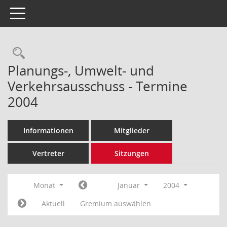
Toggle navigation
Rechercheauswahl
Planungs-, Umwelt- und
Verkehrsausschuss - Termine
2004
Informationen
Mitglieder
Vertreter
Sitzungen
Monat
Januar
2004
Aktuell
Gremium auswählen