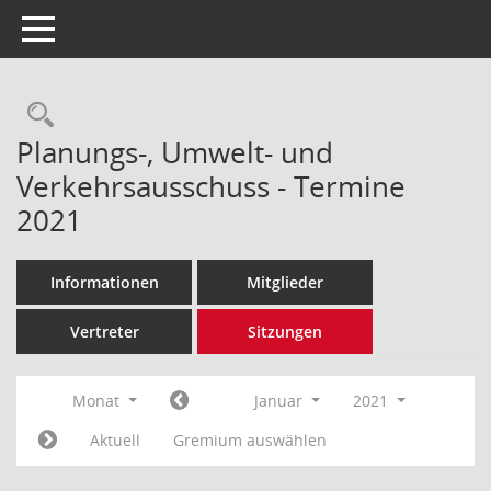
Toggle navigation
Rechercheauswahl
Planungs-, Umwelt- und
Verkehrsausschuss - Termine
2021
Informationen
Mitglieder
Vertreter
Sitzungen
Monat
Januar
2021
Aktuell
Gremium auswählen