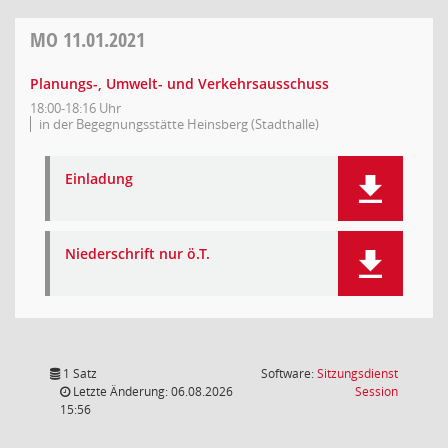
MO
11.01.2021
Planungs-, Umwelt- und Verkehrsausschuss
18:00-18:16 Uhr
in der Begegnungsstätte Heinsberg (Stadthalle)
Einladung
Niederschrift nur ö.T.
1 Satz
Software:
Sitzungsdienst
(Wird in
Letzte Änderung: 06.08.2026
Session
15:56