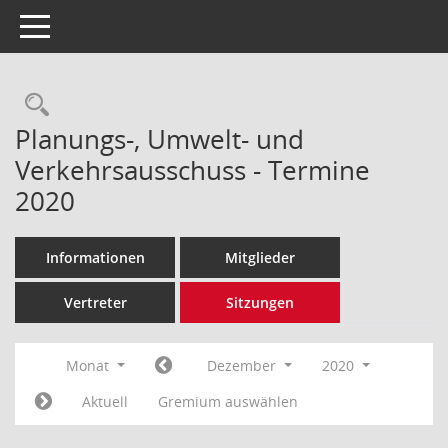
Toggle navigation
Rechercheauswahl
Planungs-, Umwelt- und
Verkehrsausschuss - Termine
2020
Informationen
Mitglieder
Vertreter
Sitzungen
Monat
Dezember
2020
Aktuell
Gremium auswählen