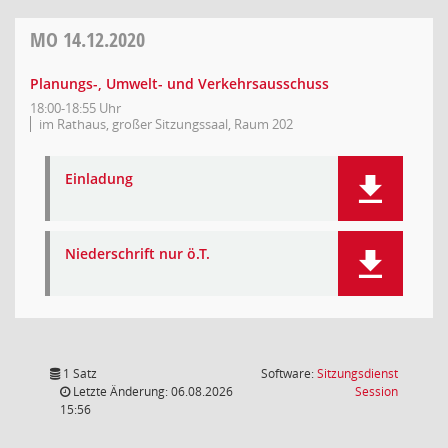
MO
14.12.2020
Planungs-, Umwelt- und Verkehrsausschuss
18:00-18:55 Uhr
im Rathaus, großer Sitzungssaal, Raum 202
Einladung
Niederschrift nur ö.T.
1 Satz
Software:
Sitzungsdienst
(Wird in
Letzte Änderung: 06.08.2026
Session
15:56