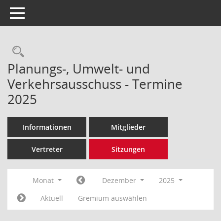
Toggle navigation
Rechercheauswahl
Planungs-, Umwelt- und
Verkehrsausschuss - Termine
2025
Informationen
Mitglieder
Vertreter
Sitzungen
Monat
Dezember
2025
Aktuell
Gremium auswählen