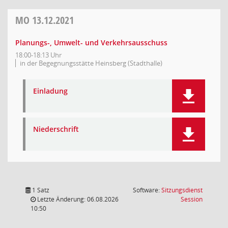
MO
13.12.2021
Planungs-, Umwelt- und Verkehrsausschuss
18:00-18:13 Uhr
in der Begegnungsstätte Heinsberg (Stadthalle)
Einladung
Niederschrift
1 Satz
Software:
Sitzungsdienst
(Wird in
Letzte Änderung: 06.08.2026
Session
10:50