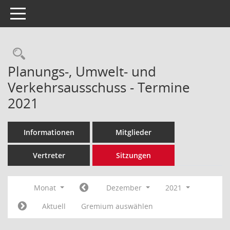
Toggle navigation
Rechercheauswahl
Planungs-, Umwelt- und
Verkehrsausschuss - Termine
2021
Informationen
Mitglieder
Vertreter
Sitzungen
Monat
Dezember
2021
Aktuell
Gremium auswählen