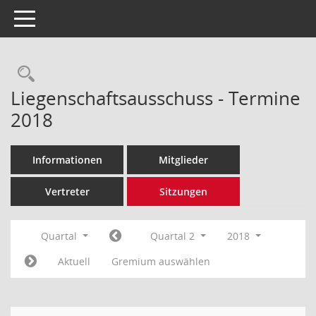
Toggle navigation
Rechercheauswahl
Liegenschaftsausschuss - Termine
2018
Informationen
Mitglieder
Vertreter
Sitzungen
Quartal
Quartal 2
2018
Aktuell
Gremium auswählen