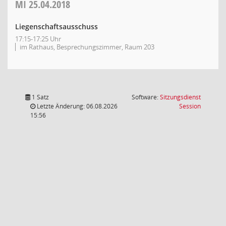
MI
25.04.2018
Liegenschaftsausschuss
17:15-17:25 Uhr
im Rathaus, Besprechungszimmer, Raum 203
1 Satz
Software:
Sitzungsdienst
(Wird in
Letzte Änderung: 06.08.2026
Session
15:56