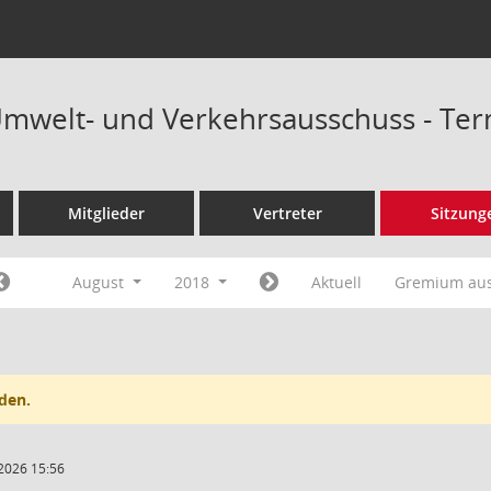
Umwelt- und Verkehrsausschuss - Te
Mitglieder
Vertreter
Sitzung
August
2018
Aktuell
Gremium au
den.
2026 15:56