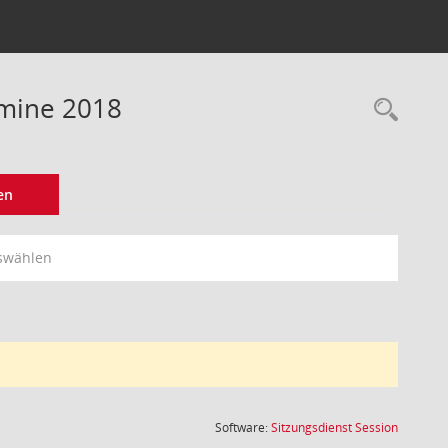
rmine 2018
Rec
en
swählen
(Wird in
Software:
Sitzungsdienst
Session