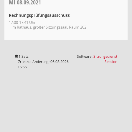
MI
08.09.2021
Rechnungsprüfungsausschuss
17:00-17:41 Uhr
im Rathaus, großer Sitzungssaal, Raum 202
1 Satz
Software:
Sitzungsdienst
(Wird in
Letzte Änderung: 06.08.2026
Session
15:56