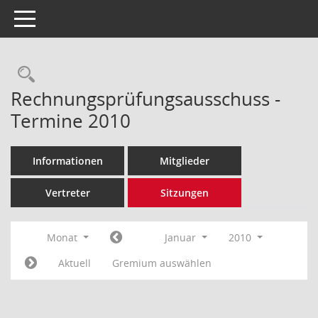
Toggle navigation
Rechercheauswahl
Rechnungsprüfungsausschuss -
Termine 2010
Informationen
Mitglieder
Vertreter
Sitzungen
Monat
Januar
2010
Aktuell
Gremium auswählen