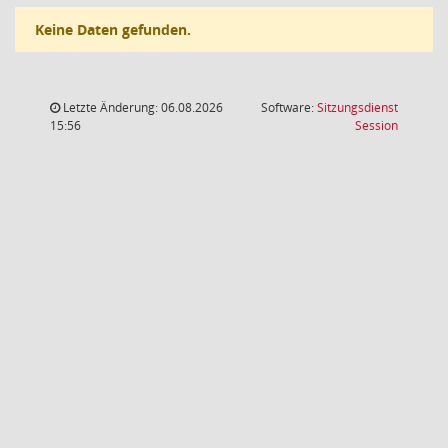
Keine Daten gefunden.
Letzte Änderung: 06.08.2026
Software:
Sitzungsdienst
(Wird in
15:56
Session