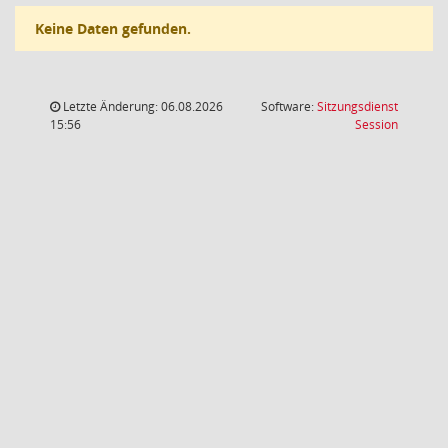
Keine Daten gefunden.
Letzte Änderung: 06.08.2026
Software:
Sitzungsdienst
(Wird in
15:56
Session