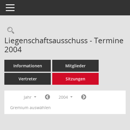
Toggle navigation
Rechercheauswahl
Liegenschaftsausschuss - Termine
2004
Informationen
Mitglieder
Vertreter
Sitzungen
Jahr
2004
Gremium auswählen