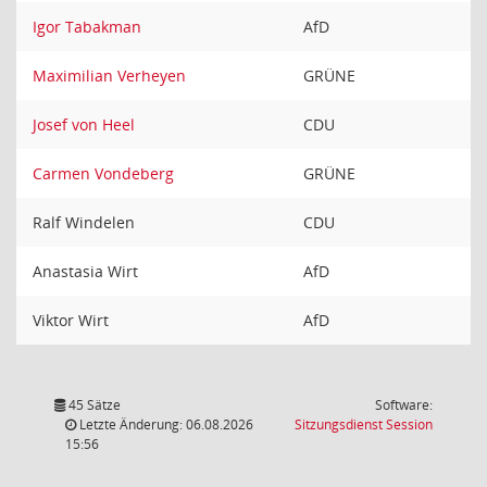
Igor Tabakman
AfD
Maximilian Verheyen
GRÜNE
Josef von Heel
CDU
Carmen Vondeberg
GRÜNE
Ralf Windelen
CDU
Anastasia Wirt
AfD
Viktor Wirt
AfD
45 Sätze
Software:
(Wird in
Letzte Änderung: 06.08.2026
Sitzungsdienst
Session
15:56