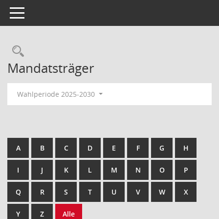
Toggle navigation
Rechercheauswahl
Mandatsträger
Wahlperiode 2025-2030
A
B
C
D
E
F
G
H
I
J
K
L
M
N
O
P
Q
R
S
T
U
V
W
X
Y
Z
Alle