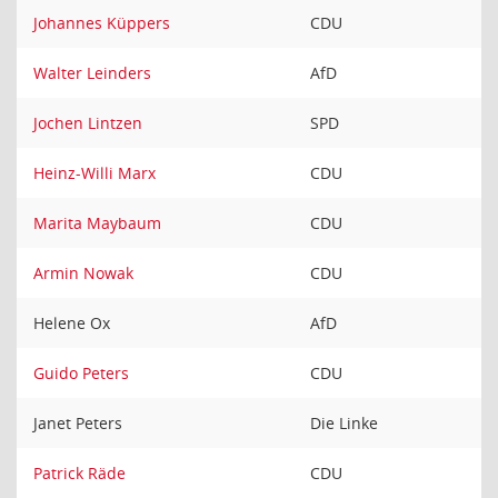
Johannes Küppers
CDU
Walter Leinders
AfD
Jochen Lintzen
SPD
Heinz-Willi Marx
CDU
Marita Maybaum
CDU
Armin Nowak
CDU
Helene Ox
AfD
Guido Peters
CDU
Janet Peters
Die Linke
Patrick Räde
CDU